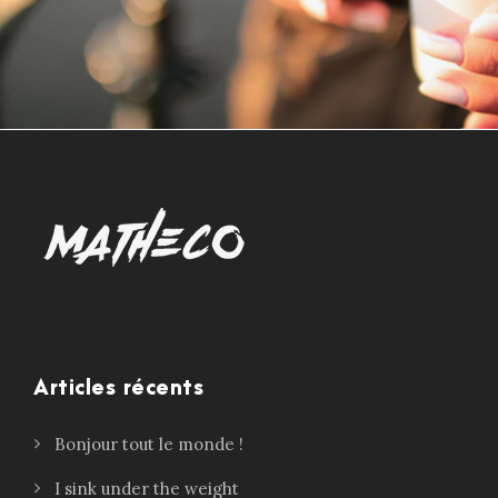
6 juin 2016
6 juin 2016
By
By
Guillaume Matheco
Guillaume Matheco
Articles récents
Bonjour tout le monde !
I sink under the weight